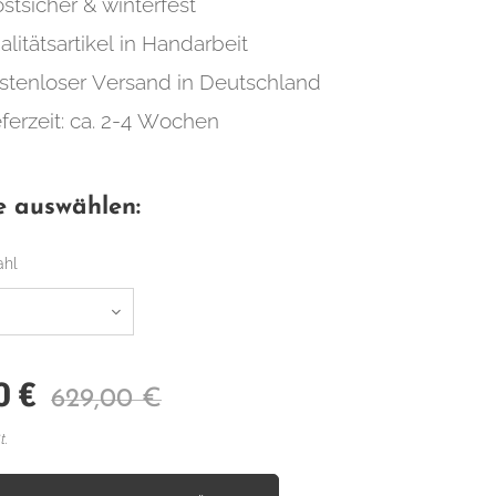
ostsicher & winterfest
alitätsartikel in Handarbeit
stenloser Versand in Deutschland
eferzeit: ca. 2-4 Wochen
e auswählen:
ahl
0
€
629,00
€
t.