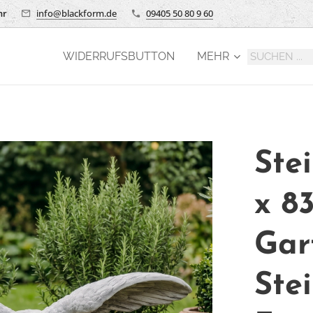
hr
info@blackform.de
09405 50 80 9 60
WIDERRUFSBUTTON
MEHR
Ste
x 8
Gar
Ste