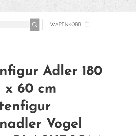
WARENKORB
infigur Adler 180
3 x 60 cm
tenfigur
inadler Vogel