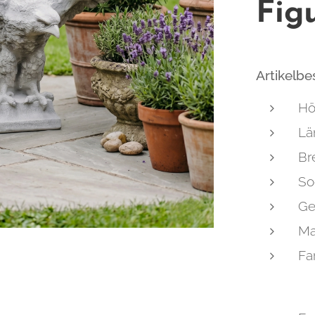
Fig
Artikelb
Hö
Lä
Br
So
Ge
Ma
Fa