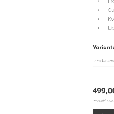
Fr
Qu
Ko
Li
Variant
7 Farbausw
499,0
Preis inkl. MwS