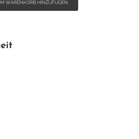
UM WARENKORB HINZUFÜGEN
eit