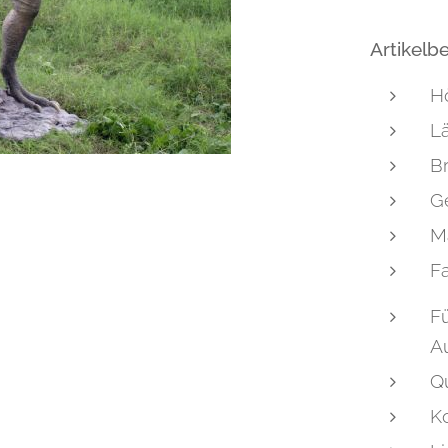
Artikelb
H
L
Br
G
Ma
Fa
F
Au
Qu
K