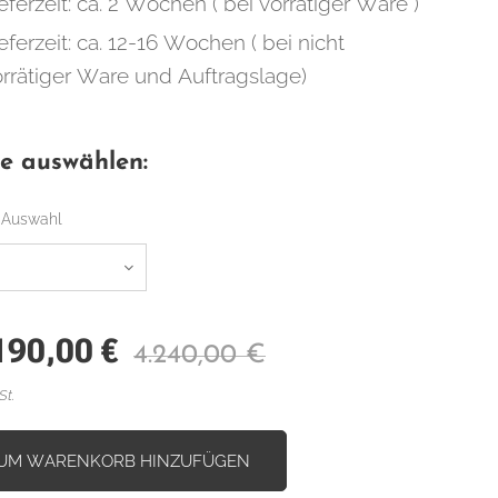
eferzeit: ca. 2 Wochen ( bei vorrätiger Ware )
eferzeit: ca. 12-16 Wochen ( bei nicht
orrätiger Ware und Auftragslage)
te auswählen:
 Auswahl
190,00
€
4.240,00
€
St.
UM WARENKORB HINZUFÜGEN