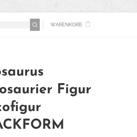
WARENKORB
osaurus
osaurier Figur
ofigur
ACKFORM