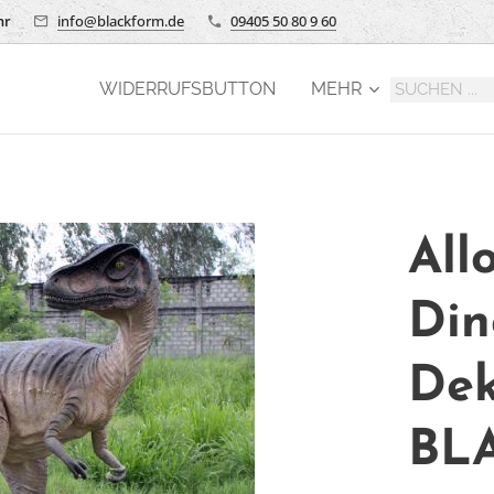
hr
info@blackform.de
09405 50 80 9 60
WIDERRUFSBUTTON
MEHR
All
Din
Dek
BL