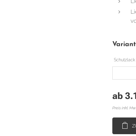
Li
Li
v
Varian
Schutzlack
ab
3.
Preis inkl. Mw
Z