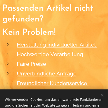
Passenden Artikel nicht
gefunden?
Kein Problem!
Herstellung individueller Artikel
Hochwertige Verarbeitung
Faire Preise
Unverbindliche Anfrage
Freundlicher Kundenservice
Wir verwenden Cookies, um das einwandfreie Funktionieren
und die Sicherheit der Website zu gewährleitsen und eine
2012-2026
BLACKFORM
Cookies