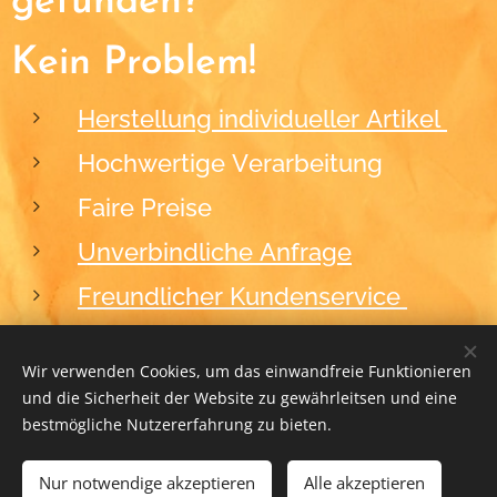
gefunden?
Kein Problem!
Herstellung individueller Artikel
Hochwertige Verarbeitung
Faire Preise
Unverbindliche Anfrage
Freundlicher Kundenservice
Wir verwenden Cookies, um das einwandfreie Funktionieren
und die Sicherheit der Website zu gewährleitsen und eine
2012-2026
BLACKFORM
Cookies
bestmögliche Nutzererfahrung zu bieten.
Nur notwendige akzeptieren
ZUM WARENKORB HINZUFÜGEN
Alle akzeptieren