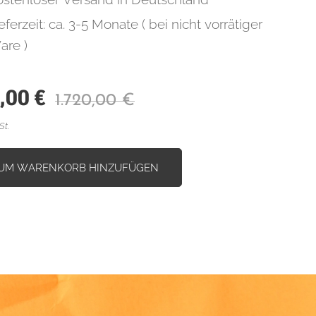
eferzeit: ca. 3-5 Monate ( bei nicht vorrätiger
are )
,00
€
1.720,00
€
St.
UM WARENKORB HINZUFÜGEN