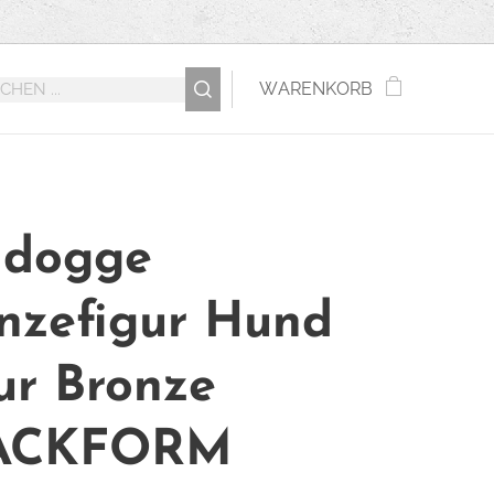
WARENKORB
ldogge
nzefigur Hund
ur Bronze
ACKFORM