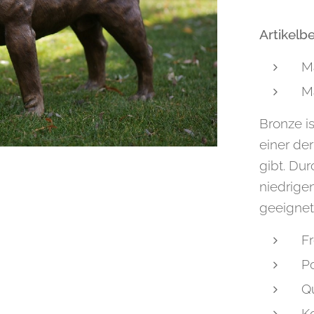
Artikelb
Ma
Ma
Bronze i
einer der
gibt. Du
niedrige
geeignet
Fr
Po
Qu
K