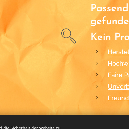
Passende
gefunde
Kein Pr
Herstel
Hochwe
Faire P
Unverb
Freund
 die Sicherheit der Website zu