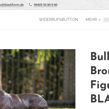
fo@blackform.de
09405 50 80 9 60
WIDERRUFSBUTTON
MEHR
Bul
Bro
Fig
BL