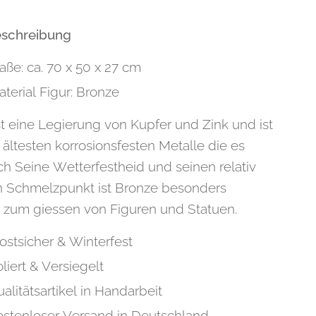
eschreibung
ße: ca. 70 x 50 x 27 cm
terial Figur: Bronze
st eine Legierung von Kupfer und Zink und ist
 ältesten korrosionsfesten Metalle die es
rch Seine Wetterfestheid und seinen relativ
n Schmelzpunkt ist Bronze besonders
 zum giessen von Figuren und Statuen.
ostsicher & Winterfest
liert & Versiegelt
alitätsartikel in Handarbeit
ostenloser Versand in Deutschland