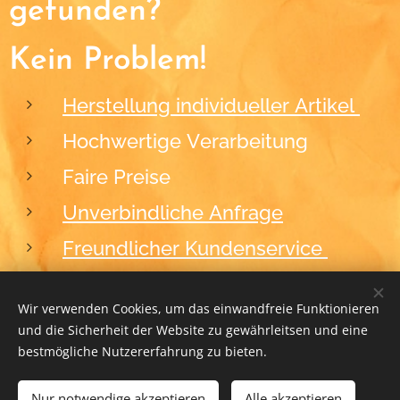
gefunden?
Kein Problem!
Herstellung individueller Artikel
Hochwertige Verarbeitung
Faire Preise
Unverbindliche Anfrage
Freundlicher Kundenservice
Wir verwenden Cookies, um das einwandfreie Funktionieren
und die Sicherheit der Website zu gewährleitsen und eine
2012-2026
BLACKFORM
Cookies
bestmögliche Nutzererfahrung zu bieten.
Nur notwendige akzeptieren
ZUM WARENKORB HINZUFÜGEN
Alle akzeptieren