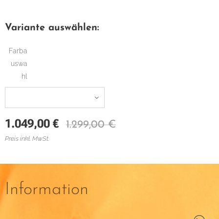
Variante auswählen:
Farba
uswa
hl
1.049,00
€
1.299,00
€
Preis inkl. MwSt.
Information