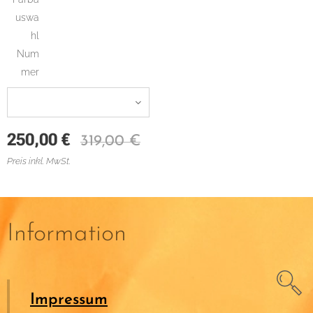
uswa
hl
Num
mer
250,00
€
319,00
€
Preis inkl. MwSt.
Information
Impressum