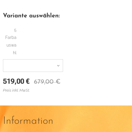
Variante auswählen:
5
Farba
uswa
hl
519,00
€
679,00
€
Preis inkl. MwSt.
Information