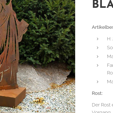
BL
Artikelb
H:
So
Ma
Fa
Ro
Ma
Rost:
Der Rost 
Vorgang,