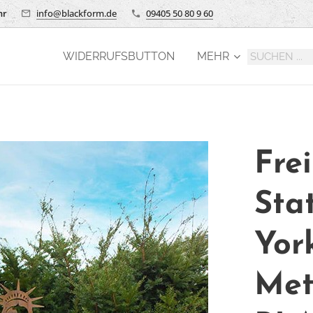
hr
info@blackform.de
09405 50 80 9 60
WIDERRUFSBUTTON
MEHR
Fre
Sta
Yor
Met