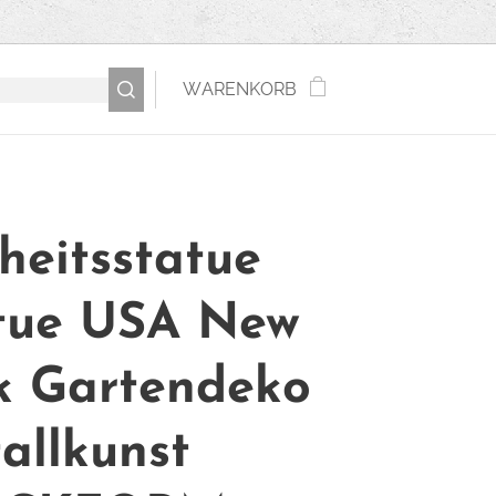
WARENKORB
iheitsstatue
tue USA New
k Gartendeko
allkunst