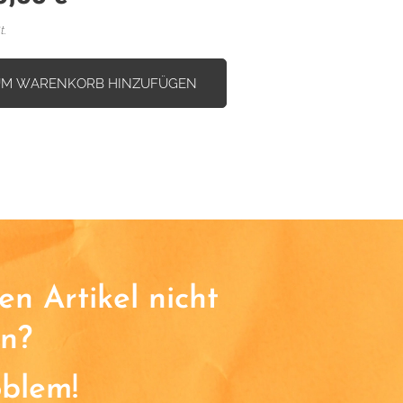
t.
UM WARENKORB HINZUFÜGEN
n Artikel nicht
n?
oblem!