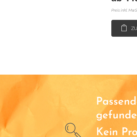
Preis inkl. MwS
Z
Passende
gefunde
Kein Pr