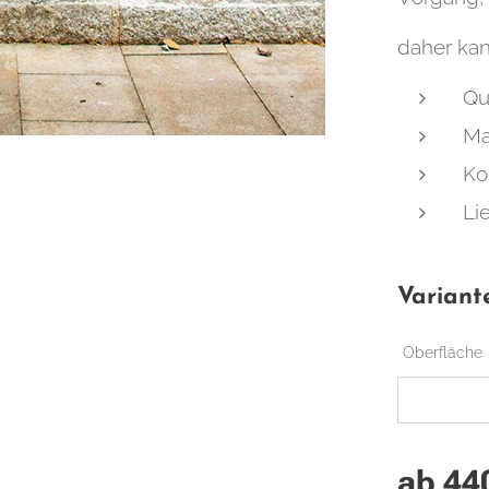
daher kan
Qu
Ma
Ko
Li
Variant
Oberfläche
ab
44