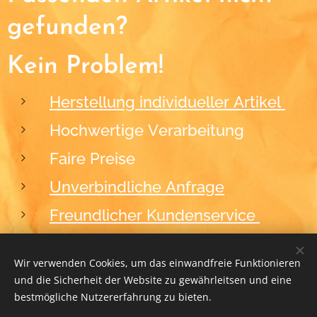
gefunden?
Kein Problem!
Herstellung individueller Artikel
Hochwertige Verarbeitung
Faire Preise
Unverbindliche Anfrage
Freundlicher Kundenservice
Wir verwenden Cookies, um das einwandfreie Funktionieren
und die Sicherheit der Website zu gewährleitsen und eine
2012-2026
BLACKFORM
Cookies
bestmögliche Nutzererfahrung zu bieten.