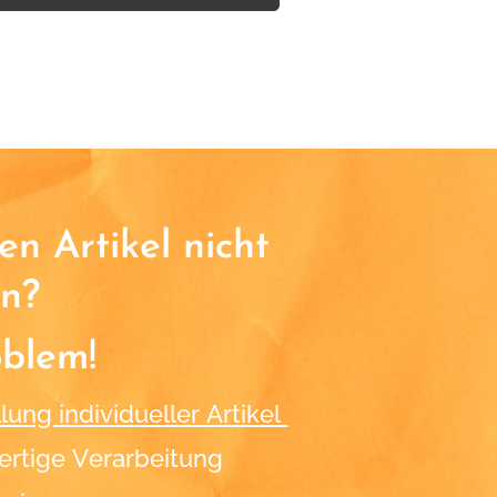
n Artikel nicht
n?
oblem!
lung individueller Artikel
rtige Verarbeitung