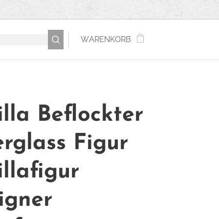
WARENKORB
lla Beflockter
erglass Figur
llafigur
igner