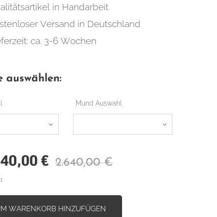
alitätsartikel in Handarbeit
stenloser Versand in Deutschland
eferzeit: ca. 3-6 Wochen
e auswählen:
l
Mund Auswahl
140,00
€
2.640,00
€
t.
UM WARENKORB HINZUFÜGEN