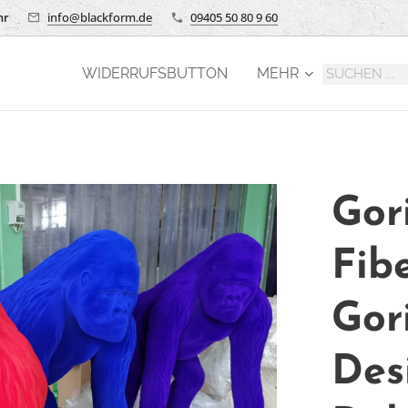
hr
info@blackform.de
09405 50 80 9 60
WIDERRUFSBUTTON
MEHR
Gori
Fib
Gori
Des