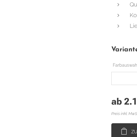
Qu
Ko
Li
Variant
Farbauswah
ab
2.
Preis inkl. MwS
Z