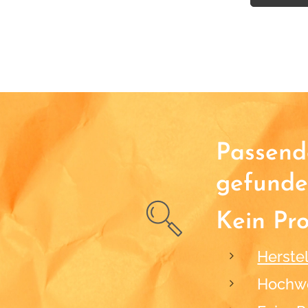
Passende
gefunde
Kein Pr
Herstel
Hochwe