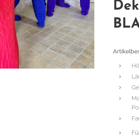
Dek
BL
Artikelb
Hö
Lä
Ge
Ma
Po
Fa
Fü