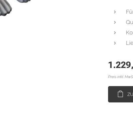
Fü
Qu
Ko
Li
1.229
Preis inkl. MwS
Z