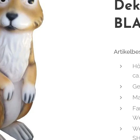
Dek
BL
Artikelb
Hö
ca
Ge
Ma
Fa
We
We
SH