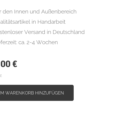
r den Innen und Außenbereich
alitätsartikel in Handarbeit
stenloser Versand in Deutschland
eferzeit: ca. 2-4 Wochen
,00
€
t.
UM WARENKORB HINZUFÜGEN