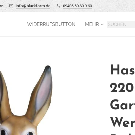
hr
info@blackform.de
09405 50 80 9 60
WIDERRUFSBUTTON
MEHR
Has
220
Gar
Wer