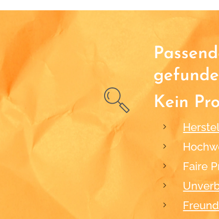
Passende
gefunde
Kein Pr
Herstel
Hochwe
Faire P
Unverb
Freund