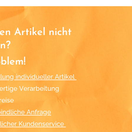
n Artikel nicht
n?
oblem!
lung individueller Artikel
rtige Verarbeitung
reise
indliche Anfrage
licher Kundenservice