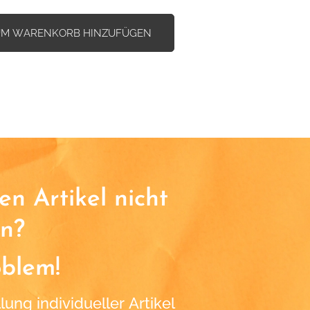
UM WARENKORB HINZUFÜGEN
n Artikel nicht
n?
oblem!
lung individueller Artikel