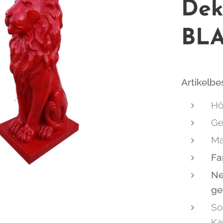
Dek
BL
Artikelb
Hö
Ge
Ma
Fa
Ne
ge
So
Ka