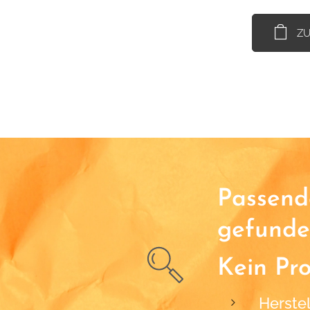
Z
Passende
gefunde
Kein Pr
Herstel