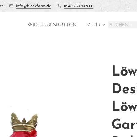
hr
info@blackform.de
09405 50 80 9 60
WIDERRUFSBUTTON
MEHR
Löw
Des
Löw
Gar