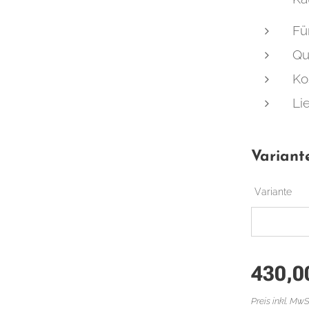
Fü
Qu
Ko
Li
Variant
Variante
430,0
Preis inkl. MwS