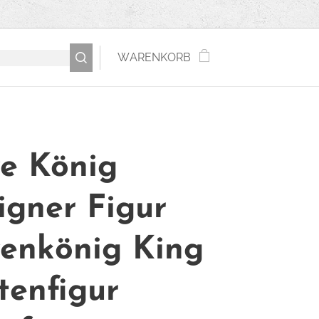
WARENKORB
e König
igner Figur
enkönig King
tenfigur