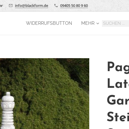
hr
info@blackform.de
09405 50 80 9 60
WIDERRUFSBUTTON
MEHR
Pag
Lat
Gar
Ste