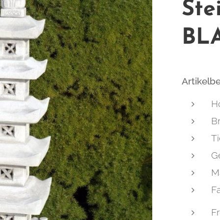
Ste
BL
Artikelb
H
Br
Ti
Ge
Ma
F
Fr