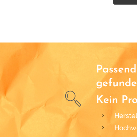
Passende
gefunde
Kein Pr
Herstel
Hochwe