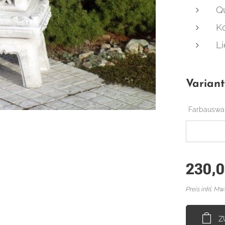
Qu
K
Li
Varian
Farbauswa
230,
Preis inkl. Mw
Z