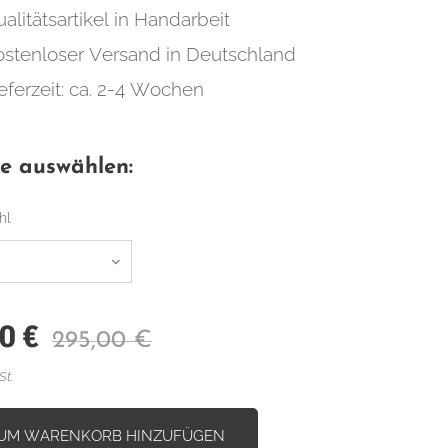
alitätsartikel in Handarbeit
ostenloser Versand in Deutschland
eferzeit: ca. 2-4 Wochen
te auswählen:
hl
00
€
295,00
€
St.
UM WARENKORB HINZUFÜGEN