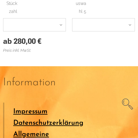
Stück
uswa
zahl
hl 5
ab
280,00
€
Preis inkl. MwSt.
Information
Impressum
Datenschutzerklärung
Allgemeine