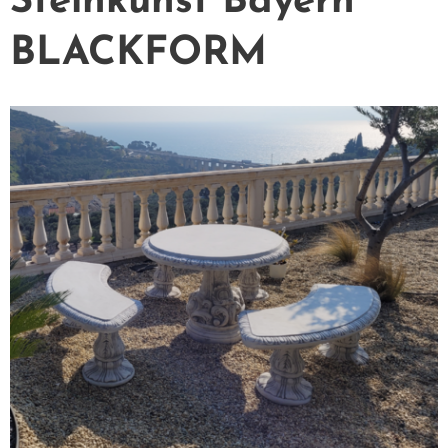
Steinkunst Bayern
BLACKFORM
Farbe Bronze Patiniert
Farbe Schwarz Weiß Patiniert
Sitzgarnitur Steinmöbel
Farbe Ockergelb Patiniert