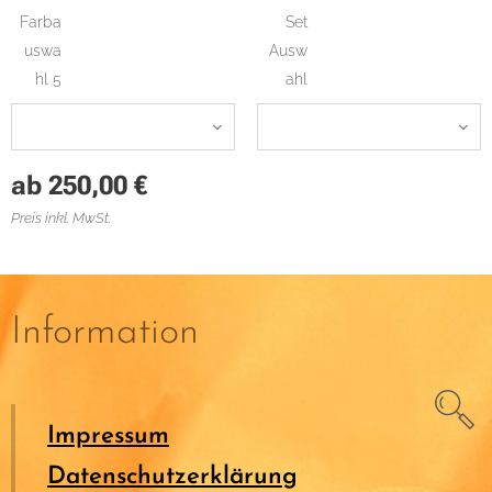
Farba
Set
uswa
Ausw
hl 5
ahl
ab
250,00
€
Preis inkl. MwSt.
Information
Impressum
Datenschutzerklärung