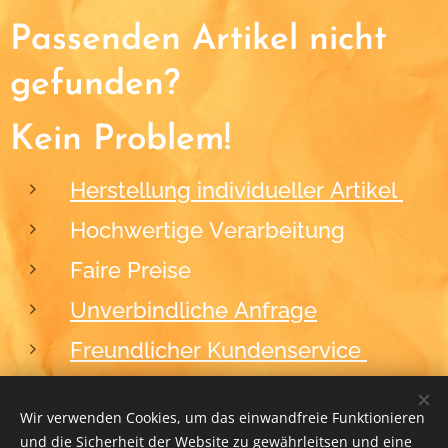
Passenden Artikel nicht
gefunden?
Kein Problem!
Herstellung individueller Artikel
Hochwertige Verarbeitung
Faire Preise
Unverbindliche Anfrage
Freundlicher Kundenservice
Wir verwenden Cookies, um das einwandfreie Funktionieren
und die Sicherheit der Website zu gewährleitsen und eine
2012-2026
BLACKFORM
Cookies