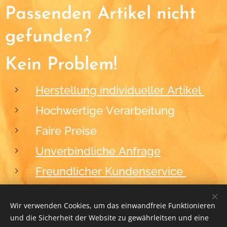
Passenden Artikel nicht
gefunden?
Kein Problem!
Herstellung individueller Artikel
Hochwertige Verarbeitung
Faire Preise
Unverbindliche Anfrage
Freundlicher Kundenservice
Wir verwenden Cookies, um das einwandfreie Funktionieren
und die Sicherheit der Website zu gewährleitsen und eine
2012-2026
BLACKFORM
Cookies