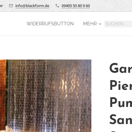
hr
info@blackform.de
09405 50 80 9 60
WIDERRUFSBUTTON
MEHR
Gar
Pie
Pum
San