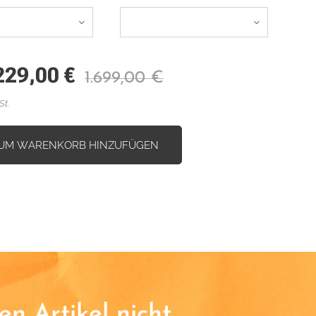
229,00
€
1.699,00
€
St.
UM WARENKORB HINZUFÜGEN
n Artikel nicht