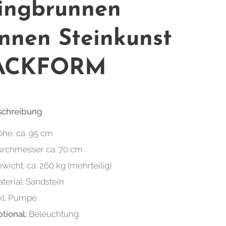
ingbrunnen
nnen Steinkunst
ACKFORM
schreibung
he: ca. 95 cm
rchmesser ca. 70 cm
wicht: ca. 260 kg (mehrteilig)
terial: Sandstein
kl. Pumpe
tional:
Beleuchtung