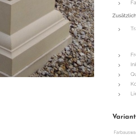
Fa
Zusätzlic
Tr
Fr
In
Qu
Ko
Li
Varian
Farbauswa