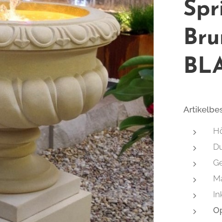
Spr
Bru
BL
Artikelbe
Hö
Du
Ge
Ma
In
Op