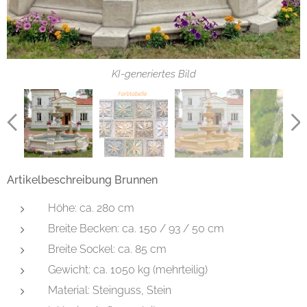
KI-generiertes Bild
KI-generiertes Bild
Artikelbeschreibung Brunnen
Höhe: ca. 280 cm
Breite Becken: ca. 150 / 93 / 50 cm
Breite Sockel: ca. 85 cm
Gewicht: ca. 1050 kg (mehrteilig)
Material: Steinguss, Stein