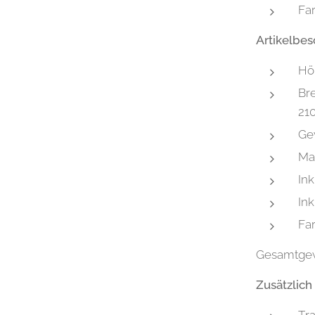
Fa
Artikelbe
Hö
Br
21
eriertes Bild
Gew
Mat
Ink
Ink
Fa
Gesamtgewi
Zusätzlich