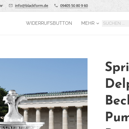
hr
info@blackform.de
09405 50 80 9 60
WIDERRUFSBUTTON
MEHR
Spr
Del
Bec
Pum