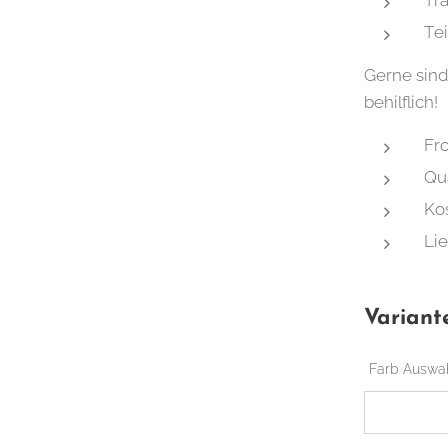
Tra
Tei
Gerne sind
behilflich!
Fro
Qua
Ko
Lie
Variant
Farb Auswah