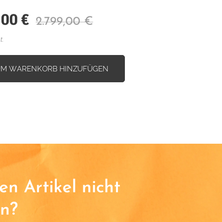
,00
€
2.799,00
€
t.
UM WARENKORB HINZUFÜGEN
n Artikel nicht
n?