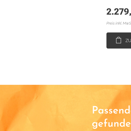
2.279
Preis inkl. MwS
Z
Passende
gefunde