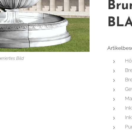
Bru
BL
Artikelbe
eriertes Bild
Hö
eriertes Bild
Bre
Bre
eriertes Bild
Gew
Mat
Ink
Ink
Pu