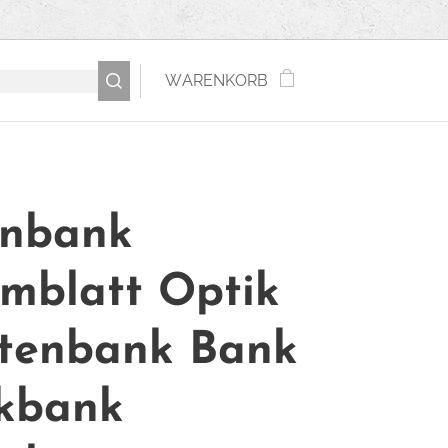
WARENKORB
inbank
mblatt Optik
tenbank Bank
kbank