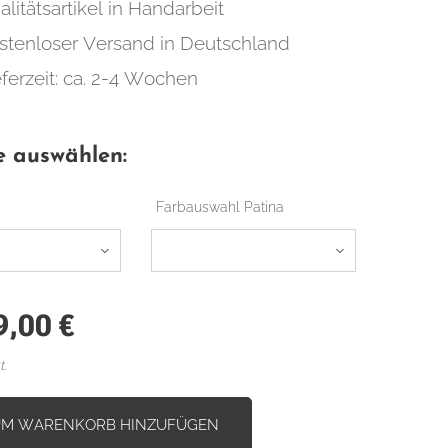
alitätsartikel in Handarbeit
stenloser Versand in Deutschland
eferzeit: ca. 2-4 Wochen
e auswählen:
Farbauswahl Patina
9,00
€
t.
UM WARENKORB HINZUFÜGEN