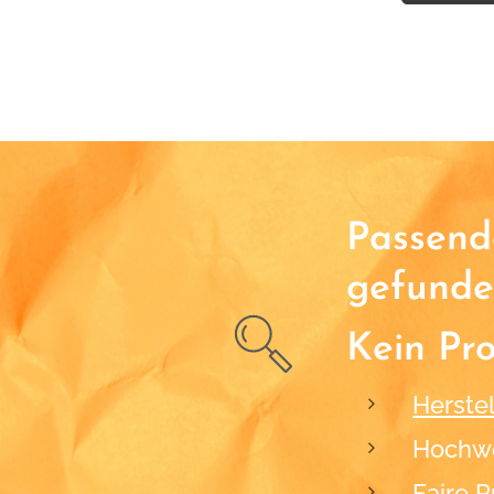
Passende
gefunde
Kein Pr
Herstel
Hochwe
Faire P