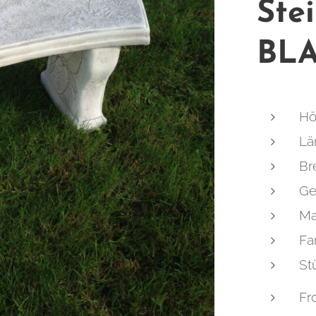
Ste
BL
Hö
Lä
Br
Gew
Ma
Fa
St
Fr