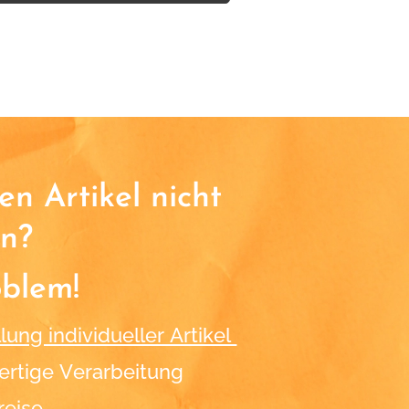
n Artikel nicht
n?
oblem!
lung individueller Artikel
rtige Verarbeitung
reise