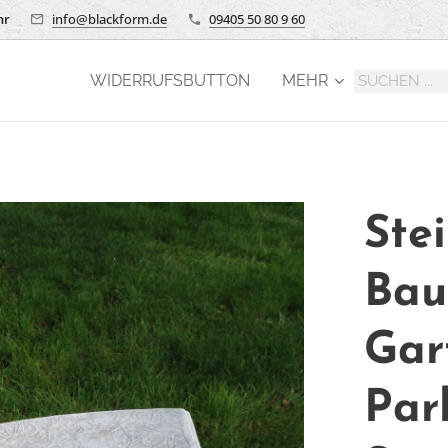
hr
info@blackform.de
09405 50 80 9 60
WIDERRUFSBUTTON
MEHR
Ste
Bau
Gar
Par