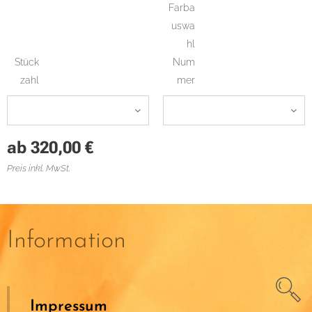
Farba
uswa
hl
Stück
Num
zahl
mer
ab
320,00
€
Preis inkl. MwSt.
Information
Impressum