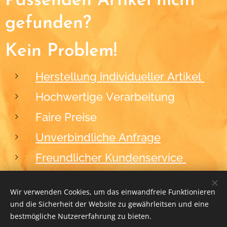
Passenden Artikel nicht
gefunden?
Kein Problem!
Herstellung individueller Artikel
Hochwertige Verarbeitung
Faire Preise
Unverbindliche Anfrage
Freundlicher Kundenservice
Wir verwenden Cookies, um das einwandfreie Funktionieren
und die Sicherheit der Website zu gewährleitsen und eine
2012-2026
BLACKFORM
Cookies
bestmögliche Nutzererfahrung zu bieten.