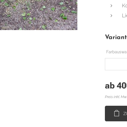
K
Li
Varian
Farbausw
ab
40
Preis inkl. Mw
Z