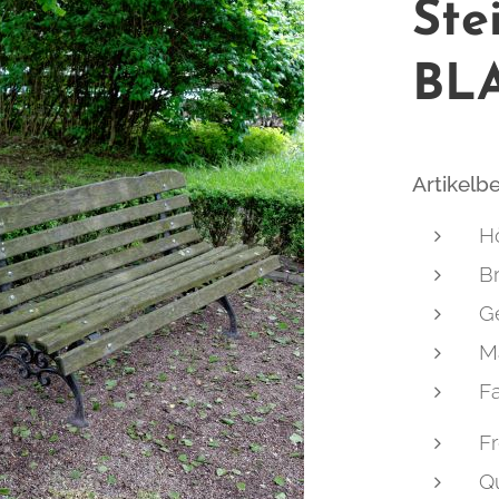
Ste
BL
Artikelb
H
Br
Ge
Ma
F
Fr
Qu