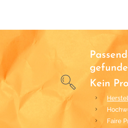
Passende
gefunde
Kein Pr
Herstel
Hochwe
Faire P