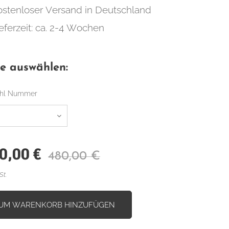
ostenloser Versand in Deutschland
eferzeit: ca. 2-4 Wochen
te auswählen:
ahl Nummer
0,00
€
480,00
€
St.
UM WARENKORB HINZUFÜGEN