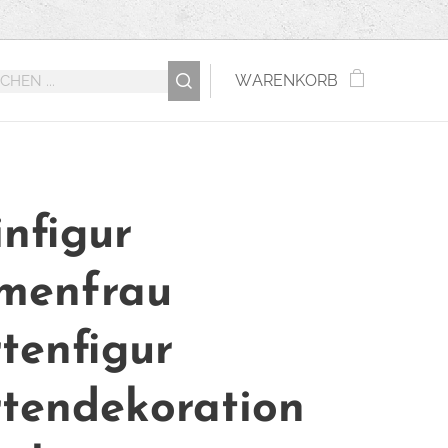
WARENKORB
infigur
menfrau
tenfigur
tendekoration