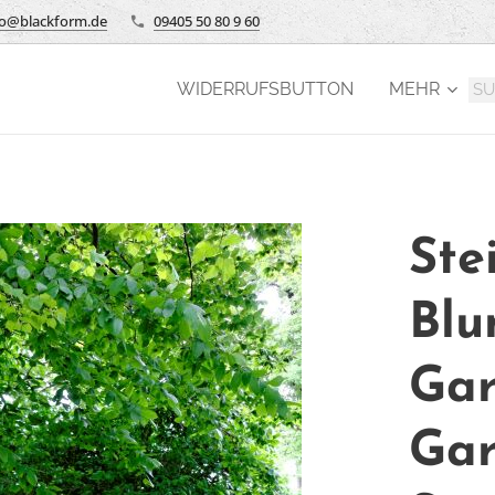
fo@blackform.de
09405 50 80 9 60
WIDERRUFSBUTTON
MEHR
Ste
Blu
Gar
Gar