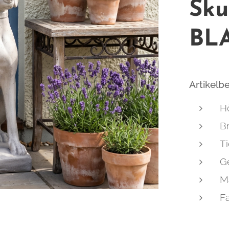
Sku
BL
Artikelb
H
Br
Ti
Ge
Ma
F