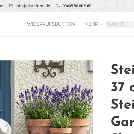
hr
info@blackform.de
09405 50 80 9 60
WIDERRUFSBUTTON
MEHR
Ste
37 
Ste
Gar