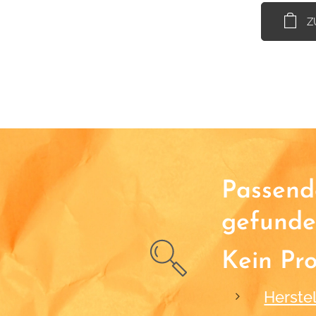
Z
Passende
gefunde
Kein Pr
Herstel