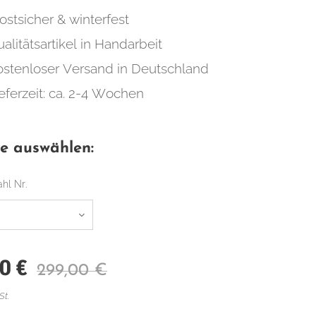
ostsicher & winterfest
alitätsartikel in Handarbeit
ostenloser Versand in Deutschland
eferzeit: ca. 2-4 Wochen
te auswählen:
hl Nr.
00
€
299,00
€
St.