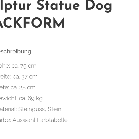
lptur Statue Dog
ACKFORM
eschreibung
öhe: ca. 75 cm
eite: ca. 37 cm
efe: ca. 25 cm
wicht: ca. 69 kg
terial: Steinguss, Stein
arbe: Auswahl Farbtabelle