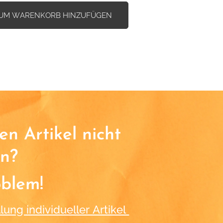
UM WARENKORB HINZUFÜGEN
n Artikel nicht
n?
oblem!
lung individueller Artikel