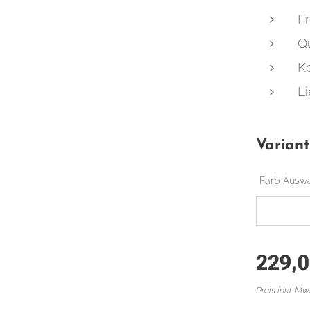
Fr
Qu
K
Li
Varian
Farb Auswa
229,
Preis inkl. Mw