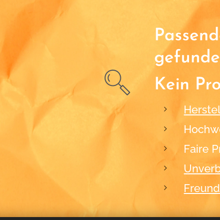
Passende
gefunde
Kein Pr
Herstel
Hochwe
Faire P
Unverb
Freund