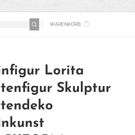
WARENKORB
infigur Lorita
tenfigur Skulptur
tendeko
inkunst