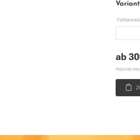
Varian
Farbauswa
ab
30
Preis inkl. Mw
Z