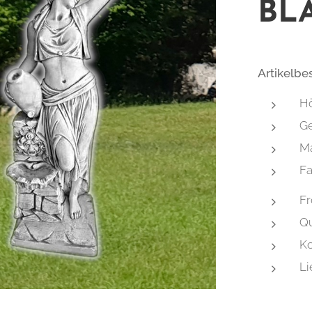
BL
Artikelbe
Hö
Ge
Ma
Fa
Fr
Qu
Ko
Li