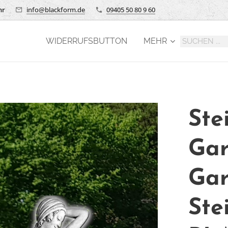
hr
info@blackform.de
09405 50 80 9 60
WIDERRUFSBUTTON
MEHR
Ste
Gar
Gar
Ste