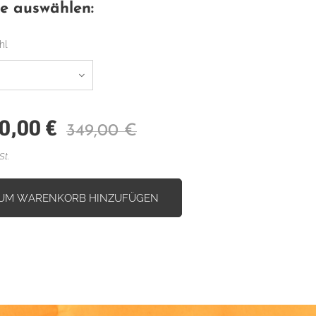
te auswählen:
hl
0,00
€
349,00
€
St.
UM WARENKORB HINZUFÜGEN