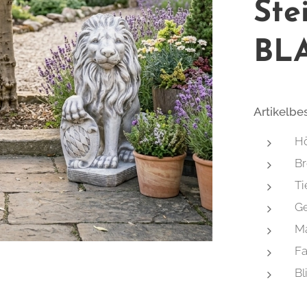
Ste
BL
Artikelbe
Hö
Br
Ti
Ge
Ma
Fa
Bl