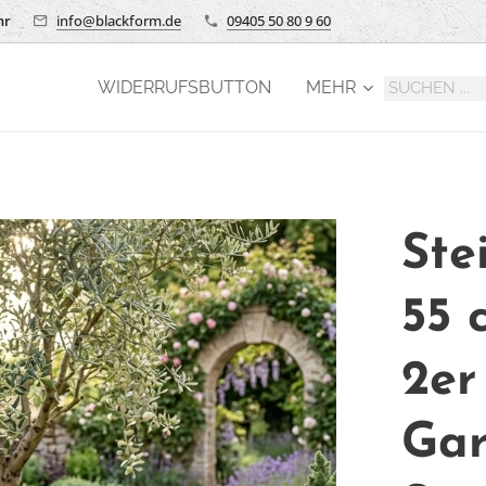
hr
info@blackform.de
09405 50 80 9 60
WIDERRUFSBUTTON
MEHR
Ste
55 
2er
Gar