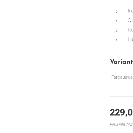
fr
Qu
Ko
Li
Varian
Farbauswa
229,
Preis inkl. Mw