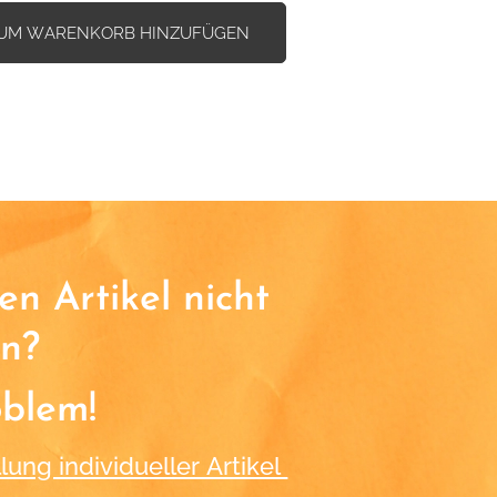
UM WARENKORB HINZUFÜGEN
n Artikel nicht
n?
oblem!
lung individueller Artikel