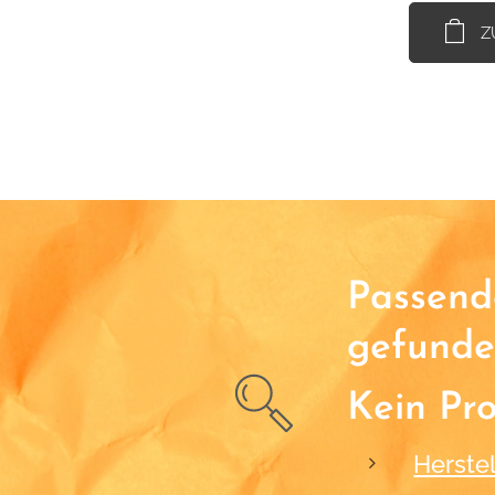
Z
Passende
gefunde
Kein Pr
Herstel