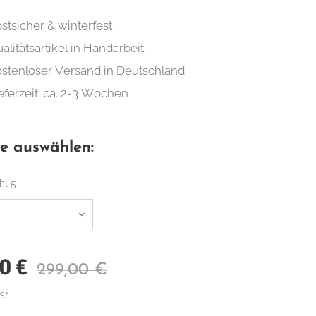
ostsicher & winterfest
alitätsartikel in Handarbeit
stenloser Versand in Deutschland
eferzeit: ca. 2-3 Wochen
te auswählen:
hl 5
00
€
299,00
€
St.