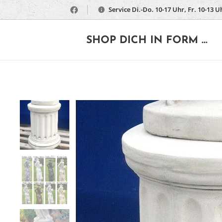
Service Di.-Do. 10-17 Uhr, Fr. 10-13 U
🔶
SHOP DICH IN FORM ...