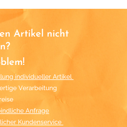
n Artikel nicht
n?
oblem!
lung individueller Artikel
rtige Verarbeitung
reise
indliche Anfrage
licher Kundenservice