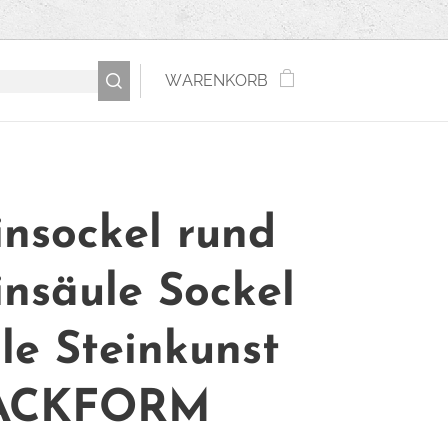
WARENKORB
insockel rund
insäule Sockel
le Steinkunst
ACKFORM