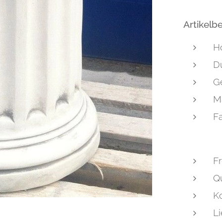
Artikelb
H
D
Ge
Ma
F
Fr
Qu
K
Li