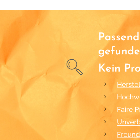
Passende
gefunde
Kein Pr
Herstel
Hochwe
Faire P
Unverb
Freund