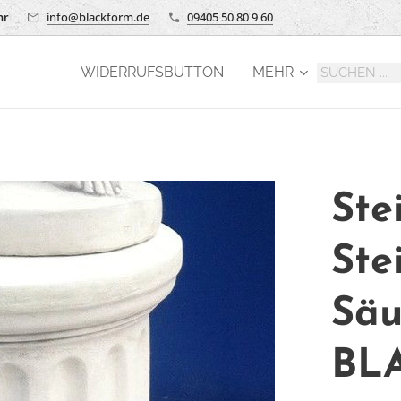
hr
info@blackform.de
09405 50 80 9 60
WIDERRUFSBUTTON
MEHR
Ste
Ste
Säu
BL