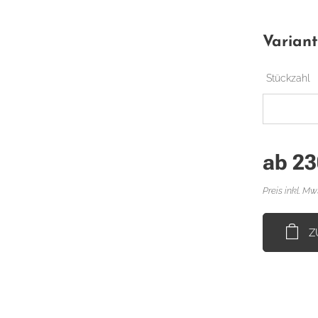
Varian
Stückzahl
ab
23
Preis inkl. Mw
Z