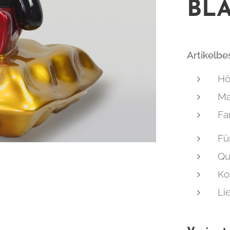
BL
Artikelb
Hö
Ma
Fa
Fü
Qu
Ko
Li