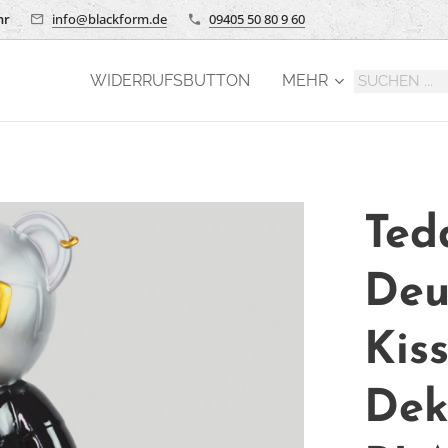
hr
info@blackform.de
09405 50 80 9 60
WIDERRUFSBUTTON
MEHR
Ted
Deu
Kis
Dek