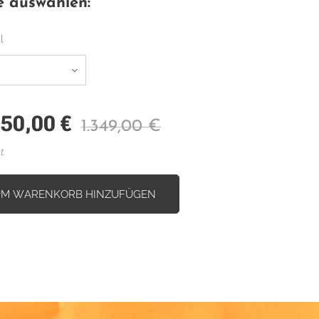
e auswählen:
l
150,00
€
1.349,00
€
t.
UM WARENKORB HINZUFÜGEN