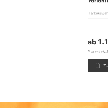
Variant
Farbauswah
ab
1.
Preis inkl. MwS
Z