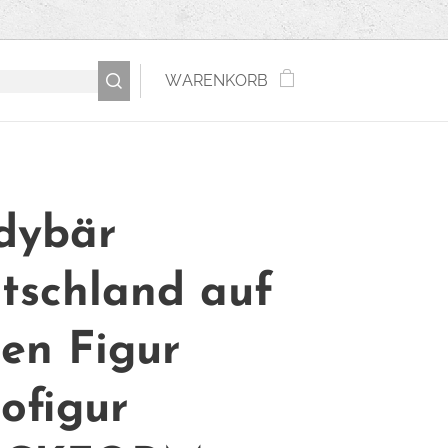
WARENKORB
dybär
tschland auf
sen Figur
ofigur