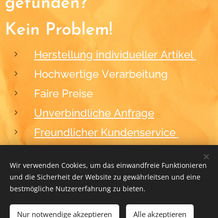
gefunden?
Kein Problem!
Herstellung individueller Artikel
Hochwertige Verarbeitung
Faire Preise
Unverbindliche Anfrage
Freundlicher Kundenservice
Wir verwenden Cookies, um das einwandfreie Funktionieren
und die Sicherheit der Website zu gewährleitsen und eine
2012-2026
BLACKFORM
Cookies
bestmögliche Nutzererfahrung zu bieten.
Nur notwendige akzeptieren
ZUM WARENKORB HINZUFÜGEN
Alle akzeptieren