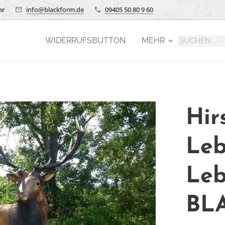
hr
info@blackform.de
09405 50 80 9 60
WIDERRUFSBUTTON
MEHR
Hir
Leb
Leb
BL