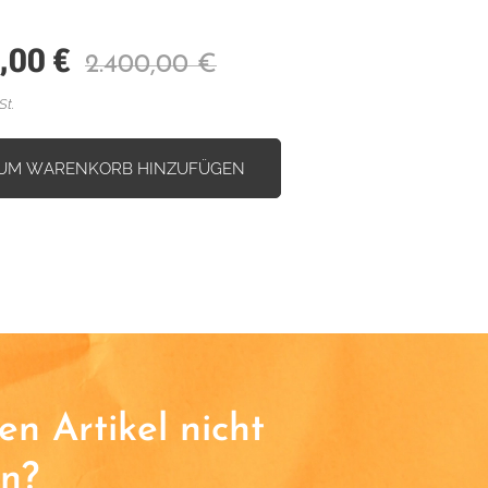
,00
€
2.400,00
€
St.
UM WARENKORB HINZUFÜGEN
n Artikel nicht
n?