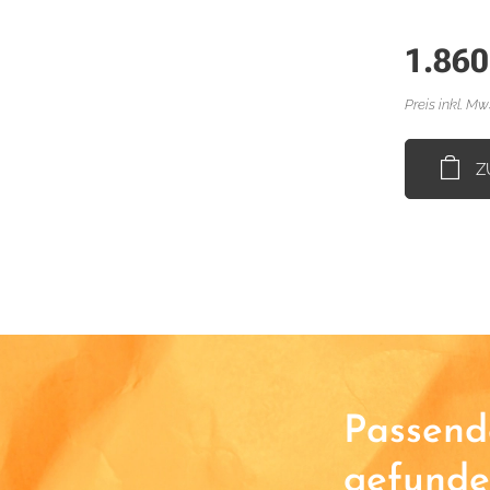
1.860
Preis inkl. Mw
Z
Passende
gefunde