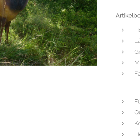
Artikelb
H
L
Ge
Ma
Fa
F
Qu
K
Li