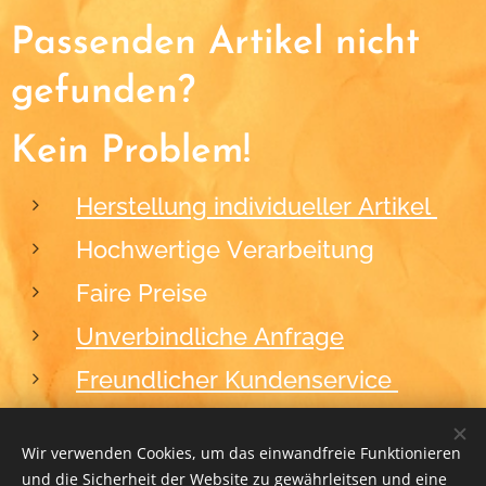
Passenden Artikel nicht
gefunden?
Kein Problem!
Herstellung individueller Artikel
Hochwertige Verarbeitung
Faire Preise
Unverbindliche Anfrage
Freundlicher Kundenservice
Wir verwenden Cookies, um das einwandfreie Funktionieren
und die Sicherheit der Website zu gewährleitsen und eine
2012-2026
BLACKFORM
Cookies