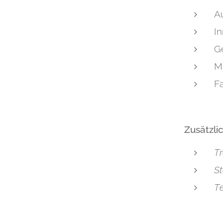
A
I
Ge
Ma
F
Zusätzli
Tr
St
Te