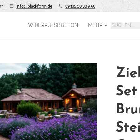
hr
info@blackform.de
09405 50 80 9 60
WIDERRUFSBUTTON
MEHR
Zie
Set
lussring
Bru
Ste
ng a 3 Teile