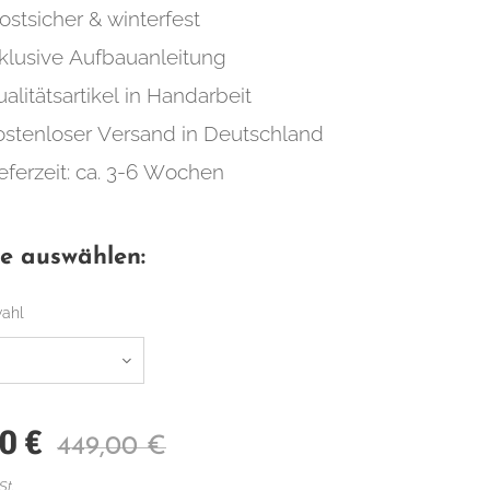
ostsicher & winterfest
nklusive Aufbauanleitung
alitätsartikel in Handarbeit
ostenloser Versand in Deutschland
eferzeit: ca. 3-6 Wochen
te auswählen:
wahl
00
€
449,00
€
St.