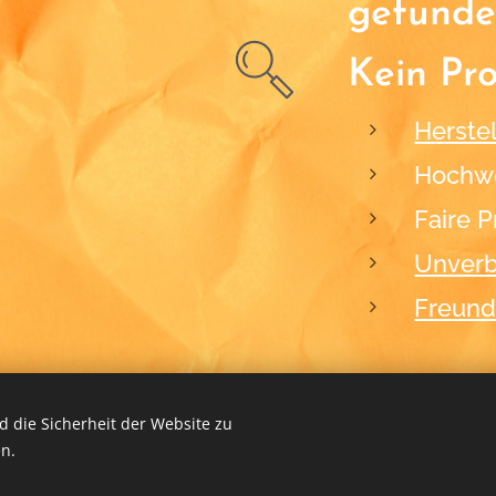
gefunde
Kein Pr
Herstel
Hochwe
Faire P
Unverb
Freund
 die Sicherheit der Website zu
n.
2012-2026
BLACKFORM
Cookies