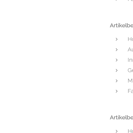
tiniert Set 4+1
Artikelb
H
t Alt Patiniert
A
I
Ge
Ma
F
Artikelb
H