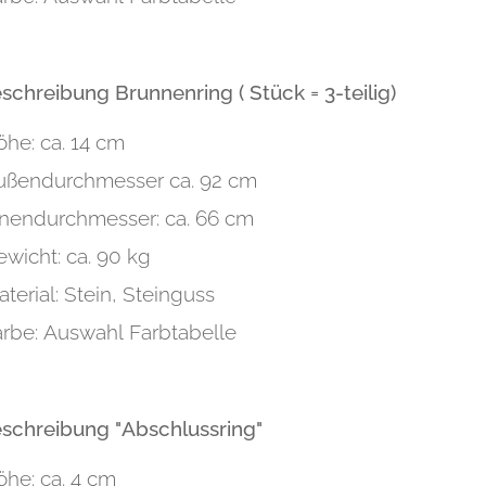
eschreibung Brunnenring ( Stück = 3-teilig)
öhe: ca. 14 cm
ußendurchmesser ca. 92 cm
nnendurchmesser: ca. 66 cm
wicht: ca. 90 kg
terial: Stein, Steinguss
arbe: Auswahl Farbtabelle
eschreibung "Abschlussring"
öhe: ca. 4 cm