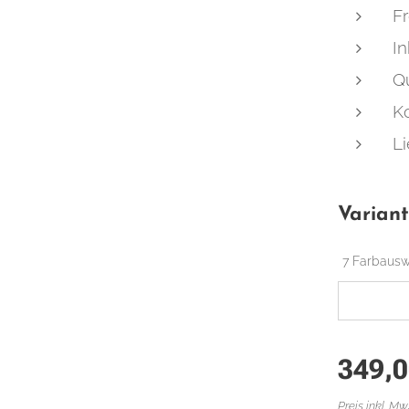
Fr
I
Qu
K
Li
Varian
7 Farbaus
349,
Preis inkl. Mw