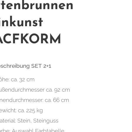
tenbrunnen
inkunst
ACFKORM
eschreibung SET 2+1
öhe: ca. 32 cm
ußendurchmesser ca. 92 cm
nnendurchmesser: ca. 66 cm
wicht: ca. 225 kg
terial: Stein, Steinguss
arbe: Auswahl Farbtabelle