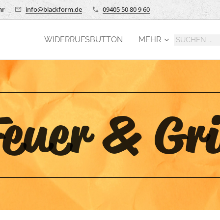
hr
info@blackform.de
09405 50 80 9 60
WIDERRUFSBUTTON
MEHR
euer & Gri