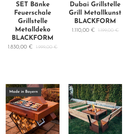
SET Bänke
Dubai Grillstelle
Feuerschale
Grill Metallkunst
Grillstelle
BLACKFORM
Metalldeko
1.110,00
€
1.199,00
€
BLACKFORM
1.830,00
€
1.999,00
€
Made in Bayern