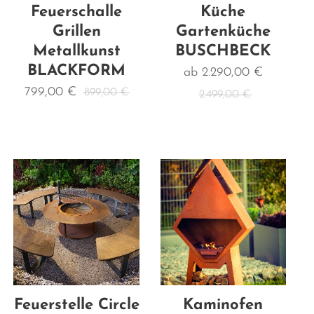
Feuerschalle
Küche
Grillen
Gartenküche
Metallkunst
BUSCHBECK
BLACKFORM
ab
2.290,00
€
799,00
€
899,00
€
2.499,00
€
Feuerstelle Circle
Kaminofen