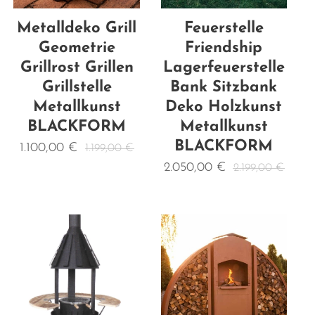
Metalldeko Grill
Feuerstelle
Geometrie
Friendship
Grillrost Grillen
Lagerfeuerstelle
Grillstelle
Bank Sitzbank
Metallkunst
Deko Holzkunst
BLACKFORM
Metallkunst
BLACKFORM
1.100,00
€
1.199,00
€
2.050,00
€
2.199,00
€