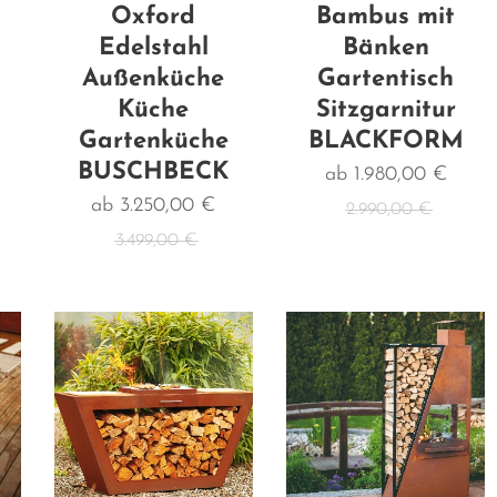
Oxford
Bambus mit
Edelstahl
Bänken
Außenküche
Gartentisch
Küche
Sitzgarnitur
Gartenküche
BLACKFORM
BUSCHBECK
ab
1.980,00
€
ab
3.250,00
€
2.990,00
€
3.499,00
€