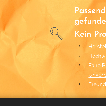
Passende
gefunde
Kein Pr
Herstel
Hochwe
Faire P
Unverb
Freund