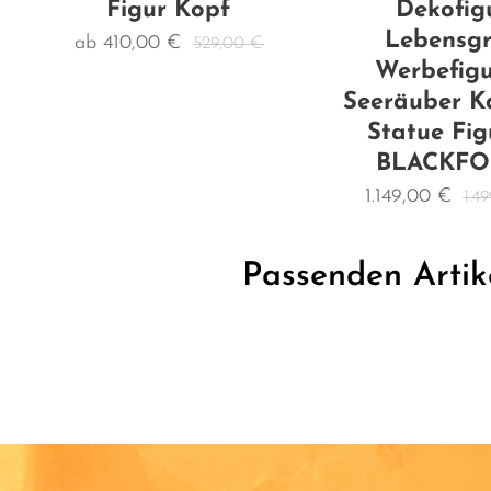
Figur Kopf
Dekofig
Lebensg
ab
410,00
€
529,00
€
Werbefig
Seeräuber K
Statue Fig
BLACKF
1.149,00
€
1.4
Passenden Artik