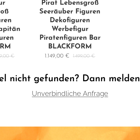
ur
Pirat Lebensgroß
roß
Seeräuber Figuren
uren
Dekofiguren
apitän
Werbefigur
uren
Piratenfiguren Bar
ORM
BLACKFORM
1.149,00
€
99,00
€
1.499,00
€
el nicht gefunden? Dann melden S
Unverbindliche Anfrage