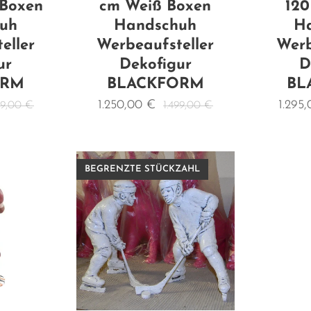
 Boxen
cm Weiß Boxen
120
uh
Handschuh
H
eller
Werbeaufsteller
Werb
ur
Dekofigur
D
ORM
BLACKFORM
BL
1.250,00
€
1.295
99,00
€
1.499,00
€
BEGRENZTE STÜCKZAHL