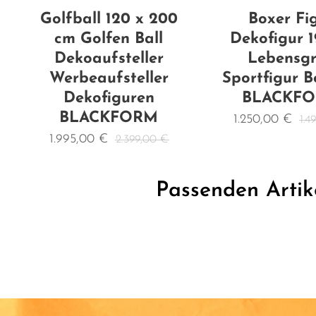
Golfball 120 x 200
Boxer Fi
cm Golfen Ball
Dekofigur 
Dekoaufsteller
Lebensg
Werbeaufsteller
Sportfigur B
Dekofiguren
BLACKF
BLACKFORM
1.250,00
€
1.4
1.995,00
€
2.399,00
€
Passenden Artik