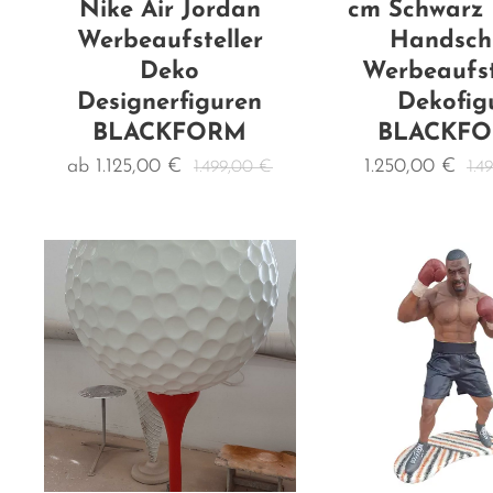
Nike Air Jordan
cm Schwarz
Werbeaufsteller
Handsch
Deko
Werbeaufst
Designerfiguren
Dekofig
BLACKFORM
BLACKF
ab
1.125,00
€
1.250,00
€
1.499,00
€
1.4