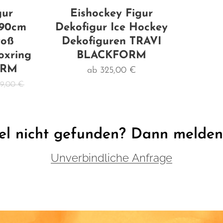
gur
Eishockey Figur
190cm
Dekofigur Ice Hockey
roß
Dekofiguren TRAVI
oxring
BLACKFORM
ORM
ab
325,00
€
99,00
€
el nicht gefunden? Dann melden S
Unverbindliche Anfrage