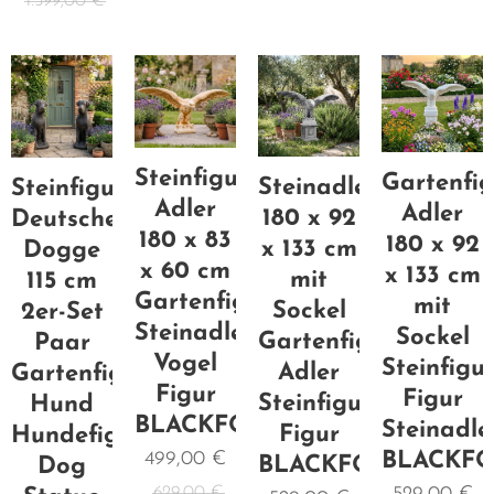
1.599,00
€
Steinfigur
Gartenfig
Steinadler
Steinfigur
Adler
Adler
180 x 92
Deutsche
180 x 83
180 x 92
x 133 cm
Dogge
x 60 cm
x 133 cm
mit
115 cm
Gartenfigur
mit
Sockel
2er-Set
Steinadler
Sockel
Gartenfigur
Paar
Vogel
Steinfigu
Adler
Gartenfigur
Figur
Figur
Steinfigur
Hund
BLACKFORM
Steinadle
Figur
Hundefigur
499,00
€
BLACKF
BLACKFORM
Dog
629,00
€