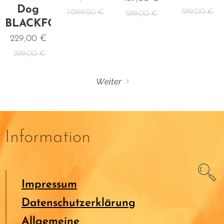
Dog
599,00
€
1.099,00
€
599,00
€
BLACKFORM
229,00
€
299,00
€
Weiter
Information
Impressum
Datenschutzerklärung
Allgemeine