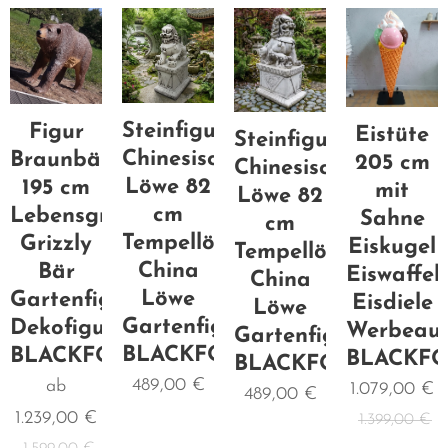
Steinfigur
Figur
Eistüte
Steinfigur
Chinesischer
Braunbär
205 cm
Chinesischer
Löwe 82
195 cm
mit
Löwe 82
cm
Lebensgroß
Sahne
cm
Tempellöwe
Grizzly
Eiskugel
Tempellöwe
China
Bär
Eiswaffel
China
Löwe
Gartenfigur
Eisdiele
Löwe
Gartenfigur
Dekofigur
Werbeaufs
Gartenfigur
BLACKFORM
BLACKFORM
BLACKF
BLACKFORM
489,00
€
ab
1.079,00
€
489,00
€
1.239,00
€
1.399,00
€