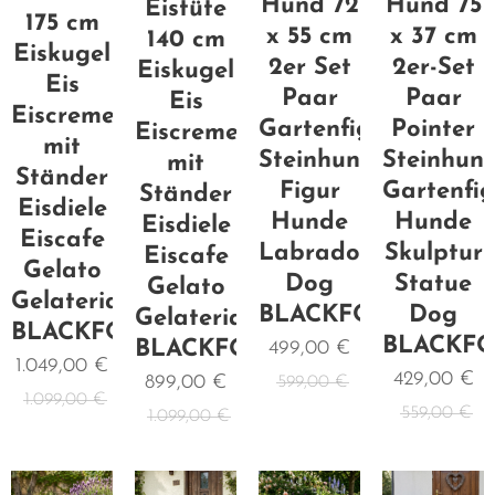
Hund 75
Hund 72
Eistüte
175 cm
x 37 cm
x 55 cm
140 cm
Eiskugel
2er-Set
2er Set
Eiskugel
Eis
Paar
Paar
Eis
Eiscreme
Pointer
Gartenfigur
Eiscreme
mit
Steinhun
Steinhund
mit
Ständer
Gartenfig
Figur
Ständer
Eisdiele
Hunde
Hunde
Eisdiele
Eiscafe
Skulptur
Labrador
Eiscafe
Gelato
Statue
Dog
Gelato
Gelateria
Dog
BLACKFORM
Gelateria
BLACKFORM
BLACKF
BLACKFORM
499,00
€
1.049,00
€
429,00
€
899,00
€
599,00
€
1.099,00
€
559,00
€
1.099,00
€